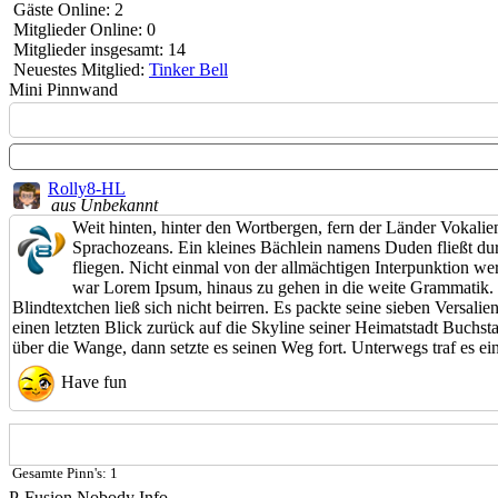
Gäste Online: 2
Mitglieder Online: 0
Mitglieder insgesamt: 14
Neuestes Mitglied:
Tinker Bell
Mini Pinnwand
Rolly8-HL
aus Unbekannt
Weit hinten, hinter den Wortbergen, fern der Länder Vokali
Sprachozeans. Ein kleines Bächlein namens Duden fließt durc
fliegen. Nicht einmal von der allmächtigen Interpunktion we
war Lorem Ipsum, hinaus zu gehen in die weite Grammatik. 
Blindtextchen ließ sich nicht beirren. Es packte seine sieben Versali
einen letzten Blick zurück auf die Skyline seiner Heimatstadt Buchst
über die Wange, dann setzte es seinen Weg fort. Unterwegs traf es e
Have fun
Gesamte Pinn's: 1
P-Fusion Nobody Info