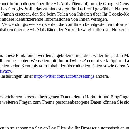
hnet Informationen über Ihre +1-Aktivitäten auf, um die Google-Diens
iches Google-Profil, das zumindest den für das Profil gewählten Name
amen ersetzen, den Sie beim Teilen von Inhalten über Ihr Google-Kon
 andere identifizierende Informationen von Ihnen verfügen.
en Verwendungszwecken werden die von Ihnen bereitgestellten Infor
stiken über die +1-Aktivitäten der Nutzer bzw. gibt diese an Nutzer u
en. Diese Funktionen werden angeboten durch die Twitter Inc., 1355 M
Ihnen besuchten Webseiten mit Ihrem Twitter-Account verknüpft und 
 Seiten keine Kenntnis vom Inhalt der übermittelten Daten sowie deren 
privacy
.
Einstellungen unter
http://twitter.com/account/settings
ändern.
re gespeicherten personenbezogenen Daten, deren Herkunft und Empfäng
zu weiteren Fragen zum Thema personenbezogene Daten können Sie sich
en in so genannten Server-Log Files, die Ihr Browser automatisch an un