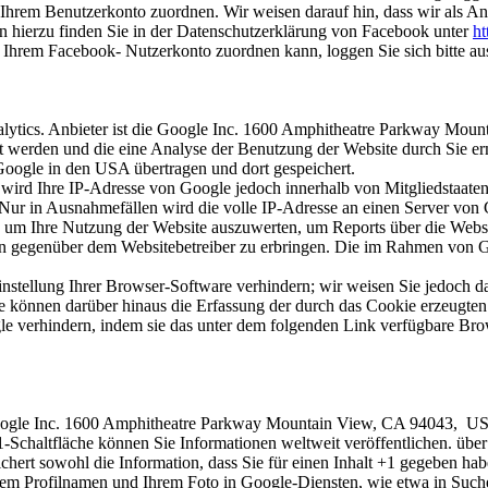
hrem Benutzerkonto zuordnen. Wir weisen darauf hin, dass wir als Anb
n hierzu finden Sie in der Datenschutzerklärung von Facebook unter
ht
 Ihrem Facebook- Nutzerkonto zuordnen kann, loggen Sie sich bitte a
lytics. Anbieter ist die Google Inc. 1600 Amphitheatre Parkway Mou
t werden und die eine Analyse der Benutzung der Website durch Sie e
Google in den USA übertragen und dort gespeichert.
 wird Ihre IP-Adresse von Google jedoch innerhalb von Mitgliedstaaten
r in Ausnahmefällen wird die volle IP-Adresse an einen Server von 
, um Ihre Nutzung der Website auszuwerten, um Reports über die Websi
en gegenüber dem Websitebetreiber zu erbringen. Die im Rahmen von G
stellung Ihrer Browser-Software verhindern; wir weisen Sie jedoch dara
 können darüber hinaus die Erfassung der durch das Cookie erzeugten 
e verhindern, indem sie das unter dem folgenden Link verfügbare Brows
 Google Inc. 1600 Amphitheatre Parkway Mountain View, CA 94043, U
-Schaltfläche können Sie Informationen weltweit veröffentlichen. über
chert sowohl die Information, dass Sie für einen Inhalt +1 gegeben habe
m Profilnamen und Ihrem Foto in Google-Diensten, wie etwa in Sucherg