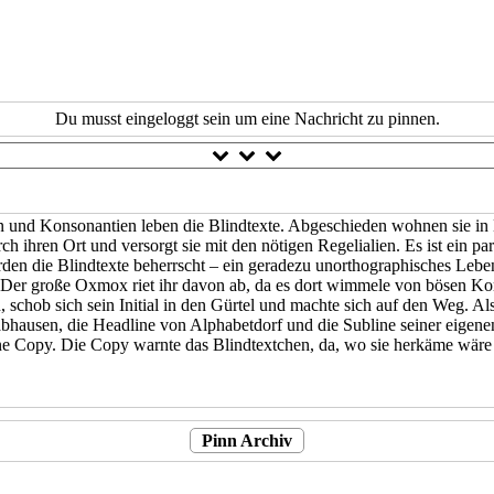
Du musst eingeloggt sein um eine Nachricht zu pinnen.
en und Konsonantien leben die Blindtexte. Abgeschieden wohnen sie in
h ihren Ort und versorgt sie mit den nötigen Regelialien. Es ist ein p
rden die Blindtexte beherrscht – ein geradezu unorthographisches Leben
Der große Oxmox riet ihr davon ab, da es dort wimmele von bösen Kom
en, schob sich sein Initial in den Gürtel und machte sich auf den Weg. A
abhausen, die Headline von Alphabetdorf und die Subline seiner eigenen
ine Copy. Die Copy warnte das Blindtextchen, da, wo sie herkäme wäre 
Pinn Archiv