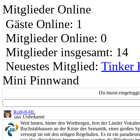
Mitglieder Online
Gäste Online: 1
Mitglieder Online: 0
Mitglieder insgesamt: 14
Neuestes Mitglied:
Tinker 
Mini Pinnwand
Du musst eingeloggt 
Rolly8-HL
aus Unbekannt
Weit hinten, hinter den Wortbergen, fern der Länder Vokali
Buchstabhausen an der Küste des Semantik, eines großen Sp
versorgt sie mit den nötigen Regelialien. Es ist ein paradie
von der allmächtigen Interpunktion werden die Blindtexte b